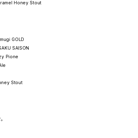
ramel Honey Stout
ugi GOLD
KU SAISON
 Pione
le
A
ney Stout
。