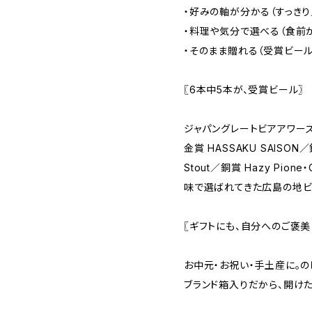
・好みの軸が分かる（すっき
・料理や気分で選べる（食前
・そのまま贈れる（受賞ビール
〖6本中5本が、受賞ビール〗
ジャパングレートビアアワー
金賞 HASSAKU SAISON／銀
Stout／銅賞 Hazy Pione・
味で選ばれてきた広島の地ビ
〖ギフトにも、自分へのご褒美
お中元・お祝い・手土産に。の
ブランド箱入りだから、開けた