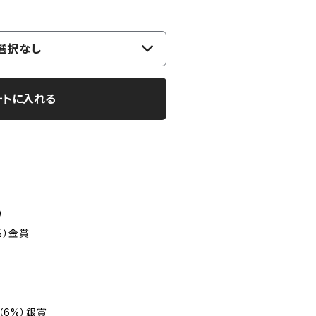
選択なし
ートに入れる
）
5%）金賞
×1（6%）銀賞