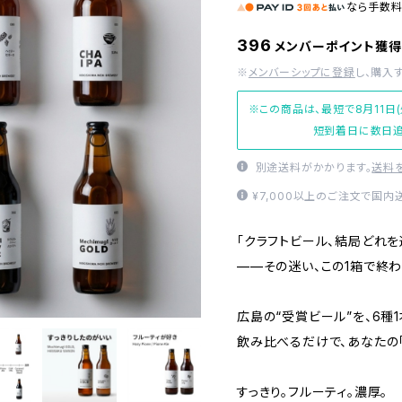
なら
手数
396
メンバーポイント獲得
※
メンバーシップに登録
し、購入
※この商品は、最短で8月11日
短到着日に数日追
別途送料がかかります。
送料
¥7,000以上のご注文で国内
「クラフトビール、結局どれを
——その迷い、この1箱で終わ
広島の“受賞ビール”を、6種1
飲み比べるだけで、あなたの
すっきり。フルーティ。濃厚。