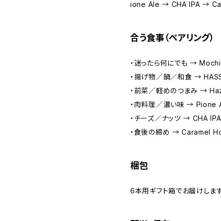
ione Ale → CHA IPA → Ca
合う食事（ペアリング）
・迷ったら何にでも → Mochim
・揚げ物／鍋／和食 → HASSA
・前菜／軽めのつまみ → Hazy
・肉料理／濃い味 → Pione A
・チーズ／ナッツ → CHA IP
・食後の締め → Caramel Ho
梱包
6本用ギフト箱でお届けします