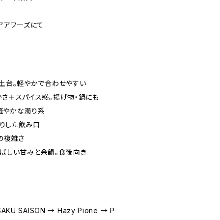
アアワーズにて
食中の土台。軽やかで合わせやすい
爽やかさ＋スパイス感。揚げ物・鍋にも
か。軽やかな濁り系
っかりした飲み口
プの複雑さ
out：香ばしい甘みと余韻。食後向き
AKU SAISON → Hazy Pione → P