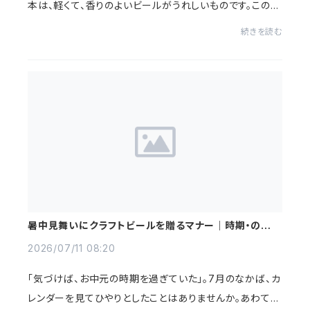
本は、軽くて、香りのよいビールがうれしいものです。この記
事では、広島・三次の農家がつくる醸造所から、夏にさっぱ
続きを読む
り飲めるクラフトビール4本をシーン別...
暑中見舞いにクラフトビールを贈るマナー｜時期・のし・
残暑見舞いへの切り替え
2026/07/11 08:20
「気づけば、お中元の時期を過ぎていた」。7月のなかば、カ
レンダーを見てひやりとしたことはありませんか。あわてな