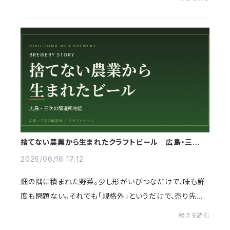
こわい。そんな人に、いま静かに選ばれて...
捨てない農業から生まれたクラフトビール｜広島・三次の
醸造所物語
2026/06/16 17:12
畑の隅に積まれた野菜。少し形がいびつなだけで、味も鮮
度も問題ない。それでも「規格外」というだけで、売り先が
ない。その光景から、この醸造所は始まりました。広島県三
続きを読む
次（みよし）市にあるクラフトビール醸...