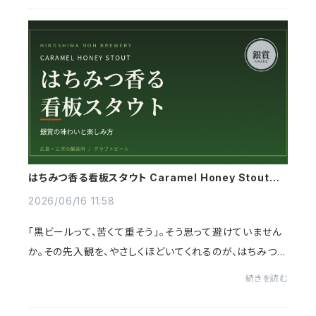
はちみつ香る看板スタウト Caramel Honey Stout｜
銀賞の味わいと楽しみ方
2026/06/16 11:58
「黒ビールって、苦くて重そう」。そう思って避けていません
か。その先入観を、やさしくほどいてくれるのが、はちみつを
使った看板スタウト「Caramel Honey Stout」です。この記
続きを読む
事では、NOH BREWERYの看板銘柄、...