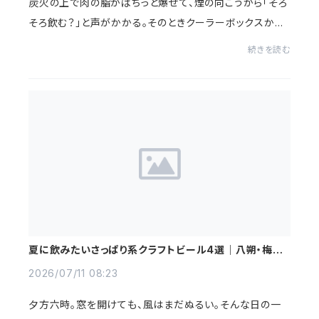
炭火の上で肉の脂がぱちっと爆ぜて、煙の向こうから「そろ
そろ飲む？」と声がかかる。そのときクーラーボックスから
出てくるのが、いつもの缶か、物語のある瓶か。BBQの記憶
続きを読む
は、そこで少し変わります。この記事で...
夏に飲みたいさっぱり系クラフトビール4選｜八朔・梅・ゆ
ずの広島地ビール
2026/07/11 08:23
夕方六時。窓を開けても、風はまだぬるい。そんな日の一