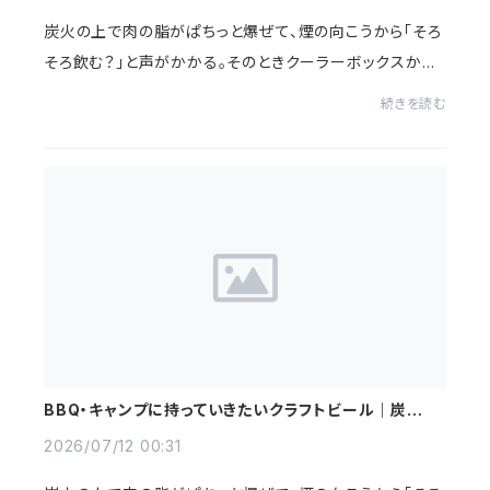
炭火の上で肉の脂がぱちっと爆ぜて、煙の向こうから「そろ
そろ飲む？」と声がかかる。そのときクーラーボックスから
出てくるのが、いつもの缶か、物語のある瓶か。BBQの記憶
続きを読む
は、そこで少し変わります。この記事で...
BBQ・キャンプに持っていきたいクラフトビール｜炭火に
合う銘柄と冷やし方【広島】
2026/07/12 00:31